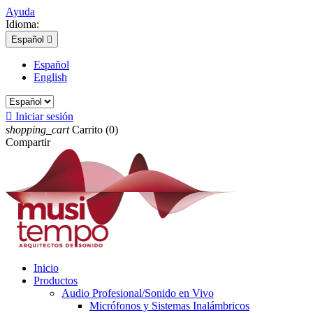
Ayuda
Idioma:
Español

Español
English

Iniciar sesión
shopping_cart
Carrito
(0)
Compartir
Inicio
Productos
Audio Profesional/Sonido en Vivo
Micrófonos y Sistemas Inalámbricos