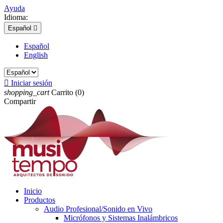
Ayuda
Idioma:
Español

Español
English

Iniciar sesión
shopping_cart
Carrito
(0)
Compartir
Inicio
Productos
Audio Profesional/Sonido en Vivo
Micrófonos y Sistemas Inalámbricos