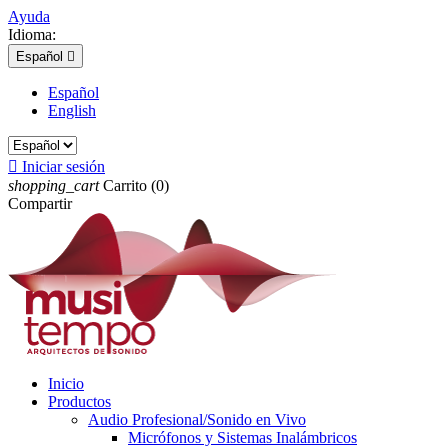
Ayuda
Idioma:
Español

Español
English

Iniciar sesión
shopping_cart
Carrito
(0)
Compartir
Inicio
Productos
Audio Profesional/Sonido en Vivo
Micrófonos y Sistemas Inalámbricos