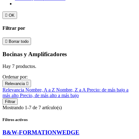

OK
Filtrar por

Borrar todo
Bocinas y Amplificadores
Hay 7 productos.
Ordenar por:
Relevancia

Relevancia
Nombre, A a Z
Nombre, Z a A
Precio: de más bajo a
más alto
Precio, de más alto a más bajo
Filtrar
Mostrando 1-7 de 7 artículo(s)
Filtros activos
B&W-FORMATIONWEDGE